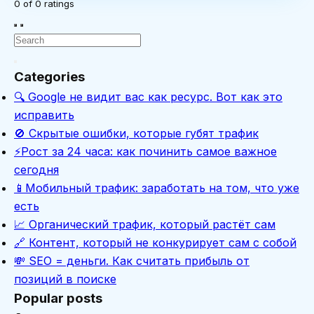
0
of
0
ratings
Categories
🔍 Google не видит вас как ресурс. Вот как это
исправить
🚫 Скрытые ошибки, которые губят трафик
⚡Рост за 24 часа: как починить самое важное
сегодня
📱Мобильный трафик: заработать на том, что уже
есть
📈 Органический трафик, который растёт сам
🔗 Контент, который не конкурирует сам с собой
💸 SEO = деньги. Как считать прибыль от
позиций в поиске
Popular posts